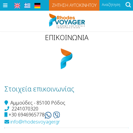
≡
ΖΉΤΗΣΗ ΑΥΤΟΚΙΝΉΤΟΥ
ΑΡΧΙΚΉ
ΕΠΙΚΟΙΝΩΝΊΑ
ΑΥΤΟΚΊΝΗΤΑ
Αυτοκίνητα
ΠΡΟΣΦΟΡΈΣ
Οικονομικά Χειροκίνητα Αυτοκίνητα
ΠΕΡΙΗΓΉΣΕΙΣ
Οικονομικά Αυτόματα Αυτοκίνητα
ΜΕΤΑΦΟΡΈΣ
Στοιχεία επικοινωνίας
Οικονομικά Mini Bus Χειροκίνητα
ΓΡΑΦΕΊΑ
Αμμούδες - 85100 Ρόδος
2241070320
Οικονομικά Mini Bus Αυτόματα
ΌΡΟΙ ΕΝΟΙΚΊΑΣΗΣ
+30 6946965778
Οικονομικά Cabrios Χειροκίνητα
ΑΣΦΆΛΕΙΑ
info@rhodesvoyager.gr