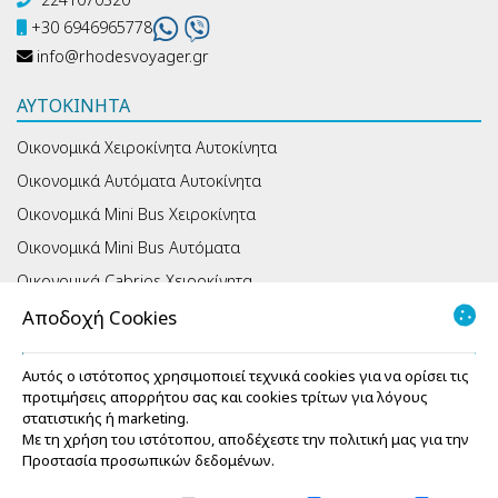
+30 6946965778
info@rhodesvoyager.gr
ΑΥΤΟΚΊΝΗΤΑ
Οικονομικά Χειροκίνητα Αυτοκίνητα
Οικονομικά Αυτόματα Αυτοκίνητα
Οικονομικά Mini Bus Χειροκίνητα
Οικονομικά Mini Bus Αυτόματα
Οικονομικά Cabrios Χειροκίνητα
Οικονομικά Cabrios Αυτόματα
Αποδοχή Cookies
ΠΛΗΡΟΦΟΡΊΕΣ
Αυτός ο ιστότοπος χρησιμοποιεί τεχνικά cookies για να ορίσει τις
προτιμήσεις απορρήτου σας και cookies τρίτων για λόγους
Γραφεία
στατιστικής ή marketing.
Όροι ενοικίασης
Με τη χρήση του ιστότοπου, αποδέχεστε την πολιτική μας για την
Προστασία προσωπικών δεδομένων
.
Ασφάλεια