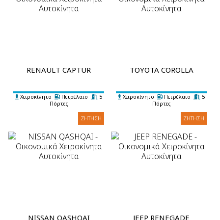
RENAULT CAPTUR
TOYOTA COROLLA
Χειροκίνητο
Πετρέλαιο
5
Χειροκίνητο
Πετρέλαιο
5
Πόρτες
Πόρτες
5 Επιβάτες
3 Βαλίτσες
A/C
5 Επιβάτες
3 Βαλίτσες
A/C
ΖΉΤΗΣΗ
ΖΉΤΗΣΗ
NISSAN QASHQAI
JEEP RENEGADE