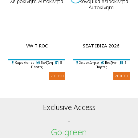
VW T ROC
SEAT IBIZA 2026
Χειροκίνητο
Βενζίνη
5
Χειροκίνητο
Βενζίνη
5
Πόρτες
Πόρτες
5 Επιβάτες
3 Βαλίτσες
A/C
5 Επιβάτες
3 Βαλίτσες
Κλιματισμός
ΖΉΤΗΣΗ
ΖΉΤΗΣΗ
Exclusive Access
↓
Go green