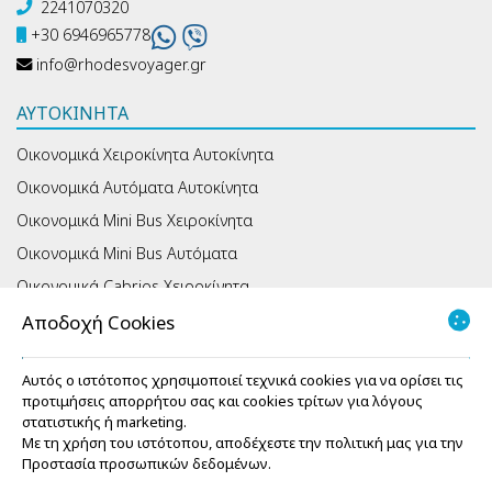
2241070320
+30 6946965778
info@rhodesvoyager.gr
ΑΥΤΟΚΊΝΗΤΑ
Οικονομικά Χειροκίνητα Αυτοκίνητα
Οικονομικά Αυτόματα Αυτοκίνητα
Οικονομικά Mini Bus Χειροκίνητα
Οικονομικά Mini Bus Αυτόματα
Οικονομικά Cabrios Χειροκίνητα
Οικονομικά Cabrios Αυτόματα
Αποδοχή Cookies
ΠΛΗΡΟΦΟΡΊΕΣ
Αυτός ο ιστότοπος χρησιμοποιεί τεχνικά cookies για να ορίσει τις
προτιμήσεις απορρήτου σας και cookies τρίτων για λόγους
Γραφεία
στατιστικής ή marketing.
Όροι ενοικίασης
Με τη χρήση του ιστότοπου, αποδέχεστε την πολιτική μας για την
Προστασία προσωπικών δεδομένων
.
Ασφάλεια